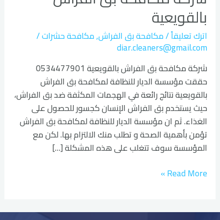
الفراش
بالقويعية
بالقويعية
اترك تعليقاً
/
مكافحة بق الفراش
,
مكافحة حشرات
/
diar.cleaners@gmail.com
شركة مكافحة بق الفراش بالقويعية 0534477901
حققت مؤسسة الديار للنظافة لمكافحة بق الفراش
بالقويعية نتائج رائعة في الهجمات المكثفة ضد بق الفراش،
حيث يستخدم بق الفراش الإنسان كجسور للحصول على
الغذاء. ثم ان مؤسسة الديار للنظافة لمكافحة بق الفراش
تؤمن بأهمية الصحة و تطلب منك الالتزام بها. لكن مع
المؤسسة سوف تتغلب على هذه المشكلة […]
Read More »