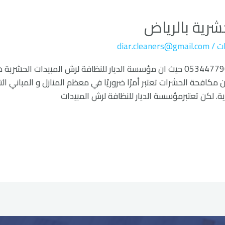
شرية بالرياض
ت
/
diar.cleaners@gmail.com
شركة رش المبيدات الحشرية بالرياض 0534477901 حيث ان مؤسسة الديار للنظافة لر
كافحة الحشرات تعتبر أمرًا ضروريًا في معظم المنازل و المباني ال
. لكن تعتبرمؤسسة الديار للنظافة لرش المبيدات