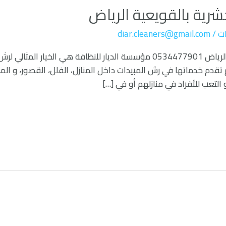
رية بالقويعية الرياض
ت
/
diar.cleaners@gmail.com
شركة رش المبيدات الحشرية بالقويعية الرياض 0534477901 مؤسسة الديار للنظاف
قدم خدماتها في رش المبيدات داخل المنازل، الفلل، القصور، و ال
 التعب للأفراد في منازلهم أو في […]