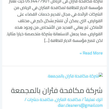
شركة مكافحه فئران فى الرياض 0534477901 حيث تعتبر
مؤسسة الديار للنظافة لمكافحة الفئران في الرياض من
الشركات الرائدة في مجال تقديم خدمات القضاء على
القوارض، التي يمكن أن تنتشر بشكل كبير في مختلف
الأماكن. ثم يعاني العديد من الأشخاص من وجود هذه
القوارض، مما يجعل الاستعانة بشركة متخصصة خيارا مثاليا.
لكن تتميز مؤسسة الديار للنظافة […]
Read More »
شركة
مكافحة
شركة مكافحة فئران بالمجمعة
فئران
بالمجمعة
اترك تعليقاً
/
مكافحة الفئران
,
مكافحة حشرات
/
diar.cleaners@gmail.com