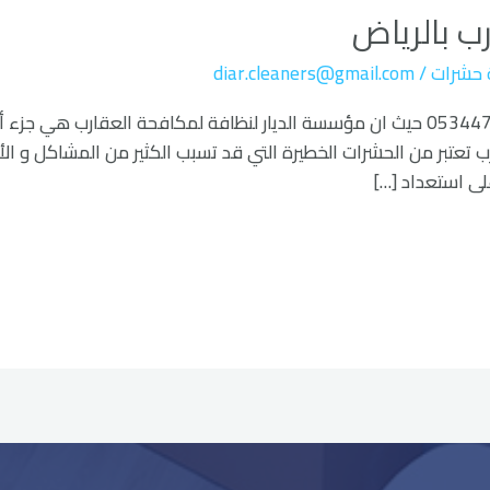
ب بالرياض
 حشرات
/
diar.cleaners@gmail.com
شركات مكافحة العقارب بالرياض 0534477901 حيث ان مؤسسة الديار لنظافة لمكافحة ا
رب تعتبر من الحشرات الخطيرة التي قد تسبب الكثير من المشاكل و الأض
لى استعداد […]