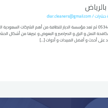
الرياض
 حشرات
/
diar.cleaners@gmail.com
شركة مكافحة عناكب بالرياض 0534477901 ثم تعد مؤسسة الديار للنظافة من أهم الش
فحة النمل و البق و الصراصير و البعوض و غيرها من أشكال الح
على أحدث و أفضل المبيدات و أدوات […]