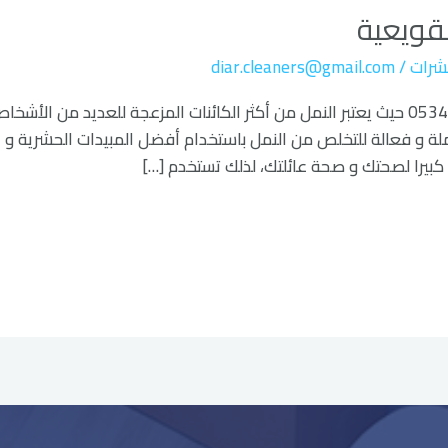
قويعية
شرات
/
diar.cleaners@gmail.com
شركة مكافحة نمل بالقويعية 0534477901 حيث يعتبر النمل من أكثر الكائنات المزعجة للعد
 و فعالة للتخلص من النمل باستخدام أفضل المبيدات الحشرية و ال
كبيرا لصحتك و صحة عائلتك، لذلك تستخدم […]