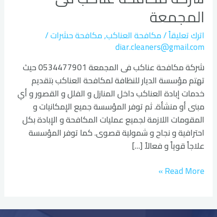
فى
المجمعة
المجمعة
اترك تعليقاً
/
مكافحة العناكب
,
مكافحة حشرات
/
diar.cleaners@gmail.com
شركة مكافحة عناكب فى المجمعة 0534477901 حيث
تهتم مؤسسة الديار للنظافة لمكافحة العناكب بتقديم
خدمات إبادة العناكب داخل المنازل و الفلل و القصور و أي
مبنى أو منشأة. ثم توفر المؤسسة جميع الإمكانيات و
المقومات اللازمة لجميع عمليات المكافحة و الإبادة بكل
احترافية و نجاح و شمولية قصوى. كما توفر المؤسسة
علاجاً قوياً و فعالاً […]
Read More »