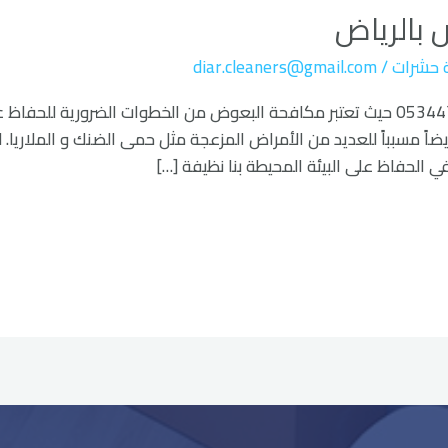
بالرياض
 حشرات
/
diar.cleaners@gmail.com
شركة مكافحة البعوض بالرياض 0534477901 حيث تعتبر مكافحة البعوض من الخطوات الضر
اً مسبباً للعديد من الأمراض المزعجة مثل حمى الضنك و الملاريا. ل
الحفاظ على البيئة المحيطة بنا نظيفة […]