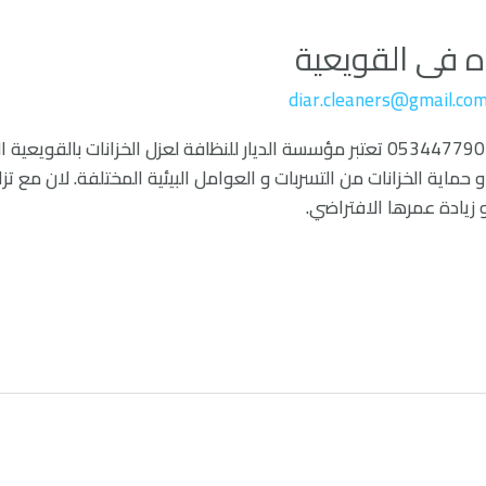
ه فى القويعية
diar.cleaners@gmail.co
شركة عزل خزانات المياه فى القويعية 0534477901 تعتبر مؤسسة الديار للنظافة لعزل 
 حماية الخزانات من التسربات و العوامل البيئية المختلفة. لان مع تزاي
 زيادة عمرها الافتراضي.