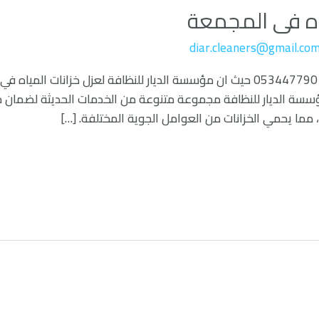
اه فى المجمعة
diar.cleaners@gmail.co
شركة عزل خزانات المياه فى المجمعة 0534477901 حيث ان مؤسسة الديار للنظافة لع
سة الديار للنظافة مجموعة متنوعة من الخدمات الحديثة لضمان حم
ة، مما يحمي الخزانات من العوامل الجوية المختلفة. […]