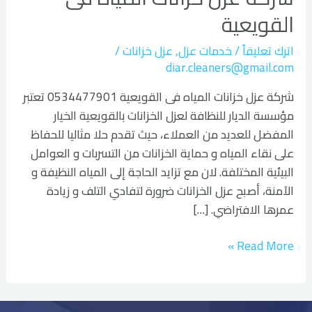
المياه
القويعية
فى
القويعية
اترك تعليقاً
/
خدمات عزل
,
عزل خزانات
/
diar.cleaners@gmail.com
شركة عزل خزانات المياه فى القويعية 0534477901 تعتبر
مؤسسة الديار للنظافة لعزل الخزانات بالقويعية الخيار
المفضل للعديد من العملاء، حيث تقدم حلا مثاليا للحفاظ
على نقاء المياه و حماية الخزانات من التسربات و العوامل
البيئية المختلفة. لان مع تزايد الحاجة إلى المياه النظيفة و
الآمنة، أصبح عزل الخزانات ضرورة لتفادي التلف و زيادة
عمرها الافتراضي. […]
Read More »