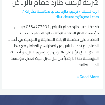
شركة تركيب طارد حمام بالرياض
طارد
حمام
اترك تعليقاً
/
تركيب طارد حمام
,
مكافحة حشرات
/
بالرياض
diar.cleaners@gmail.com
شركة تركيب طارد حمام بالرياض 0534477901 حيث ان
مؤسسة الديار للنظافة لتركيب طارد الحمام مخصصة
للقضاء على مشكلة الزيادة المفاجئة و المزعجة في أعداد
الحمام. ثم تحدث الناس عن اضطرارهم للتعامل مع هذا
التحدي الذي يؤثر على هدوئهم و نومهم الليلي، و أصبحت
المؤسسة جزءًا لا يتجزأ من كل منزل. حيث تعمل مؤسسة
الديار للنظافة
Read More »