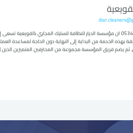
قويعية
diar.cleaners@
شركة تسليك مجارى القويعية 0534477901 ان مؤسسة الديار للنظافة لتسليك المجاري بال
قة بهذه الخدمة من البداية إلى النهاية دون الحاجة لمساعدة العم
. ثم يضم فريق المؤسسة مجموعة من المحترفين المتميزين الذين [