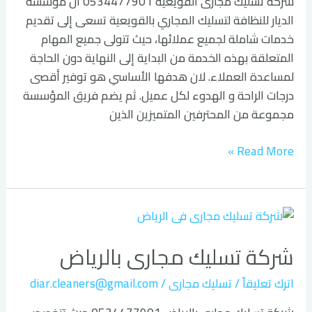
شركة تسليك مجارى القويعية 0534477901 ان مؤسسة
الديار للنظافة لتسليك المجاري بالقويعية تسعى إلى تقديم
خدمات شاملة لجميع عملائها، حيث تتولى جميع المهام
المتعلقة بهذه الخدمة من البداية إلى النهاية دون الحاجة
لمساعدة العملاء. لان هدفها الأساسي هو توفير أقصى
درجات الراحة و الهدوء لكل عميل. ثم يضم فريق المؤسسة
مجموعة من المحترفين المتميزين الذين
Read More »
شركة
تسليك
شركة تسليك مجارى بالرياض
مجارى
بالرياض
اترك تعليقاً
/
تسليك مجارى
/
diar.cleaners@gmail.com