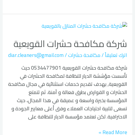
شركة
مكافحة
شركة مكافحة حشرات القويعية
حشرات
القويعية
اترك تعليقاً
/
مكافحة حشرات
/
diar.cleaners@gmail.com
شركة مكافحة حشرات القويعية 0534477901 حيث
تأسست مؤششة الديار للنظافة لمكافحة الحشرات في
القويعية, بهدف تقديم خدمات استثنائية في مجال مكافحة
الحشرات و القوارض بطرق فعالة و آمنة. ثم تتمتع
المؤسسة بخبرة واسعة و عميقة في هذا المجال، حيث
تسعى لتلبية احتياجات العملاء وفق أعلى معايير الجودة و
الاحترافية. لكن تعتمد مؤسسة الديار للنظافة على
Read More »