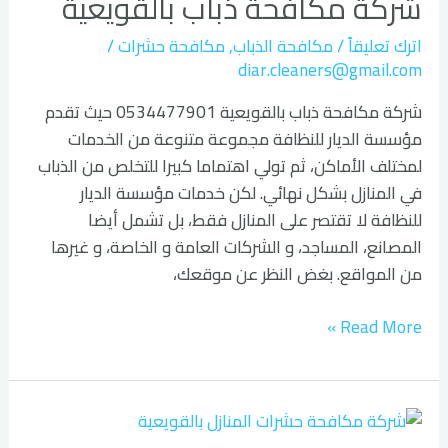
شركة مكافحة ذباب بالقويعية
ذباب
بالقويعية
اترك تعليقاً
/
مكافحة الذباب
,
مكافحة حشرات
/
diar.cleaners@gmail.com
شركة مكافحة ذباب بالقويعية 0534477901 حيث تقدم
مؤسسة الديار للنظافة مجموعة متنوعة من الخدمات
لمختلف الأماكن، ثم تولي اهتماما كبيرا للتخلص من الذباب
في المنازل بشكل نهائي. لكن خدمات مؤسسة الديار
للنظافة لا تقتصر على المنازل فقط، بل تشمل أيضا
المصانع، المساجد، و الشركات العامة و الخاصة، و غيرها
من المواقع. بغض النظر عن موقعك،
Read More »
شركة
مكافحة