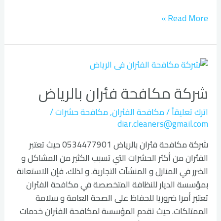
Read More »
شركة
مكافحة
شركة مكافحة فئران بالرياض
فئران
بالرياض
اترك تعليقاً
/
مكافحة الفئران
,
مكافحة حشرات
/
diar.cleaners@gmail.com
شركة مكافحة فئران بالرياض 0534477901 حيث تعتبر
الفئران من أكثر الحشرات التي تسبب الكثير من المشاكل و
الضرر في المنازل و المنشآت التجارية. و لذلك، فإن الاستعانة
بمؤسسة الديار للنظافة المتخصصة في مكافحة الفئران
تعتبر أمرا ضروريا للحفاظ على الصحة العامة و سلامة
الممتلكات. حيث تقدم المؤسسة لمكافحة الفئران خدمات