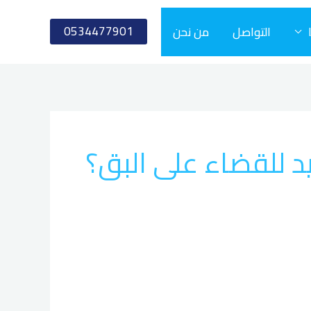
0534477901
التواصل
من نحن
 للقضاء على البق؟