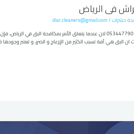
اش فى الرياض
حة حشرات
/
diar.cleaners@gmail.com
شركة مكافحة بق الفراش فى الرياض 0534477901 لان عندما يتعلق الأمر بمكافحة ا
 البق هي آفة تسبب الكثير من الإزعاج و الضرر، و تعتبر وجودها في ال