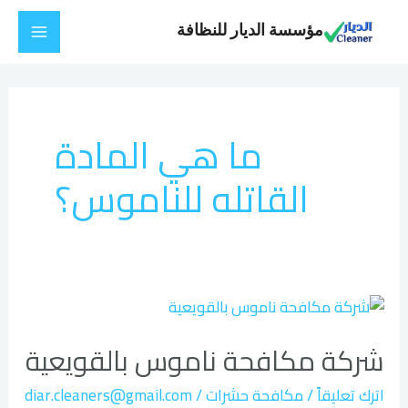
خطي
Main
مؤسسة الديار للنظافة
لى
Menu
لمحتوى
ما هي المادة
القاتله للناموس؟
شركة
مكافحة
شركة مكافحة ناموس بالقويعية
ناموس
بالقويعية
اترك تعليقاً
/
مكافحة حشرات
/
diar.cleaners@gmail.com