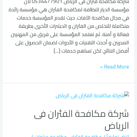
شركة مكافحة فئران فى الرياض 0534477901 لان
مؤسسة الديار للنظافة لمكافحة الفئران هي مؤسسة رائدة
في مجال مكافحة الآفات. حيث تقدم المؤسسة خدمات
متكاملة للتخلص من الفئران و الحشرات الأخرى بطريقة
فعالة و آمنة. ثم تعتمد المؤسسة على فريق من المهنيين
المدربين و أحدث التقنيات و الأدوات لضمان الحصول على
أفضل النتائج. لكن تساهم خدمات […]
Read More »
شركة
مكافحة
شركة مكافحة الفئران فى
الفئران
فى
الرياض
الرياض
اترك تعليقاً
/
مكافحة الفئران
,
مكافحة حشرات
/