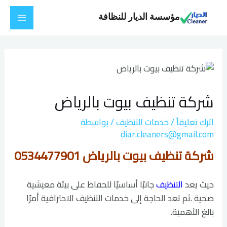
خطي
Main
مؤسسة الديار للنظافة
لى
Menu
لمحتوى
Post
navigation
شركة تنظيف بيوت بالرياض
اترك تعليقاً
/
خدمات التنظيف
/ بواسطة
diar.cleaners@gmail.com
شركة تنظيف بيوت بالرياض 0534477901
حيث يعد
التنظيف
جانبًا أساسيًا للحفاظ على بيئة معيشية
صحية .ثم تعد الحاجة إلى خدمات التنظيف الاحترافية أمرًا
بالغ الأهمية.