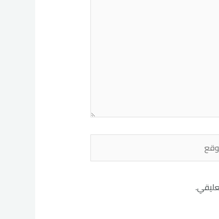
ع
عليقي.