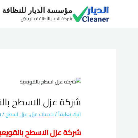
خطي
مؤسسة الديار للنظافة
لى
شركة الديار للنظافة بالرياض
لمحتوى
Post
navigation
شركة عزل الاسطح بالق
اترك تعليقاً
/
خدمات عزل
,
عزل اسطح
/ ب
شركة عزل الاسطح بالقويعية 34477901