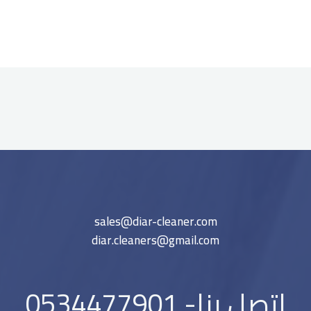
sales@diar-cleaner.com
diar.cleaners@gmail.com
اتصل بنا- 0534477901