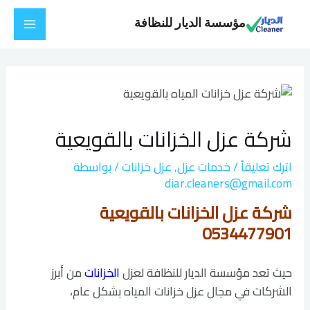
خطي
Main
مؤسسة الديار للنظافة
لى
Menu
لمحتوى
Post
navigation
شركة عزل الخزانات بالقويعية
اترك تعليقاً
/
خدمات عزل
,
عزل خزانات
/ بواسطة
diar.cleaners@gmail.com
شركة عزل الخزانات بالقويعية
0534477901
حيث تعد مؤسسة الديار للنظافة لعزل
الخزانات
من أبرز
الشركات في مجال عزل خزانات المياه بشكل عام،