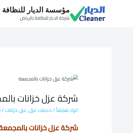
خطي
مؤسسة الديار للنظافة
لى
شركة الديار للنظافة بالرياض
لمحتوى
Post
navigation
شركة عزل خزانات بال
اترك تعليقاً
/
خدمات عزل
,
عزل خزانات
/ 
شركة عزل خزانات بالمجمعة 534477901