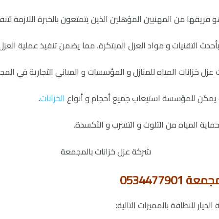
و فريقها من المهنيين المؤهلين الذين يتمتعون بالخبرة اللازمة لتن
حدث التقنيات و مواد العزل المبتكرة، مما يضمن تنفيذ عملية العز
زل خزانات المياه للمنازل و المؤسسات و المباني التجارية في المج
يث يمكن للمؤسسة استيعاب جميع أحجام و أنواع
الخزانات
.
حماية المياه من التلوث و التسرب و الأكسدة.
05344779
يار للنظافة بالمميزات التالية: