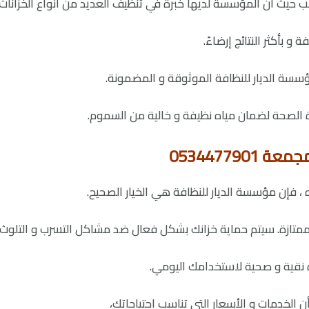
لب حيث ان المؤسسة لديها خبرة في تنظيف العديد من أنواع الخزانات 
 بأكثر النتائج إرضاءً.
ؤسسة الديار للنظافة الموثوقة و المضمونة.
 الصحة لضمان مياه نظيفة و خالية من السموم.
05344779
ه ، فإن مؤسسة الديار للنظافة هي الخيار الصحيح.
تازة. سيتم حماية خزانك بشكل فعال ضد مشاكل التسرب و التلوث.
ه نقية و صحية لاستخدامك اليومي.
الخدمات و الأسعار التي تناسب احتياجاتك،