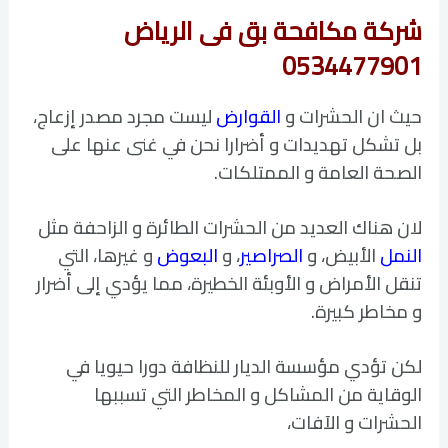
شركة مكافحة بق فى الرياض
0534477901
حيث ان الحشرات و
القوارض
ليست مجرد مصدر إزعاج،
بل تشكل تهديدات و أضرارا نحن في غنى عنها على
الصحة العامة و الممتلكات.
لان هناك العديد من الحشرات الطائرة و الزاحفة مثل
النمل
الأبيض، و
الصراصير
، و
البعوض
و غيرها، التي
تنقل الأمراض و الأوبئة الخطيرة، مما يؤدي إلى أضرار
و مخاطر كبيرة.
لكن تؤدي مؤسسة الديار للنظافة دورا حيويا في
الوقاية من المشاكل و المخاطر التي تسببها
الحشرات و الآفات،